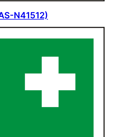
 (AS-N41512)