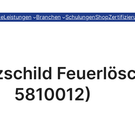
te
Leistungen
Branchen
Schulungen
Shop
Zertifizie
schild Feuerlös
5810012)