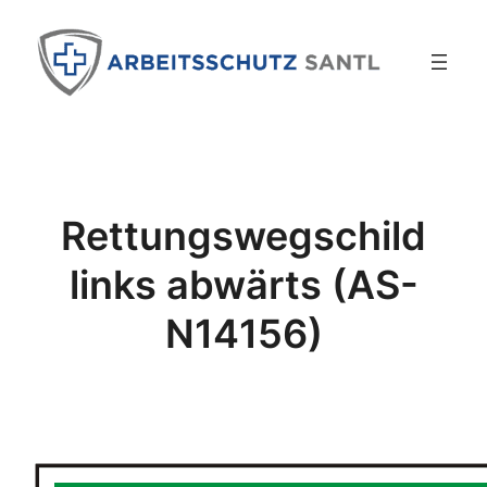
Zum
Inhalt
springen
Rettungswegschild
links abwärts (AS-
N14156)