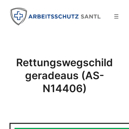
Zum
Inhalt
springen
Rettungswegschild
geradeaus (AS-
N14406)