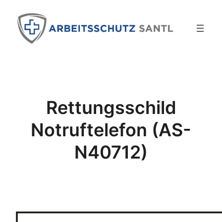
Zum
Inhalt
springen
Rettungsschild
Notruftelefon (AS-
N40712)